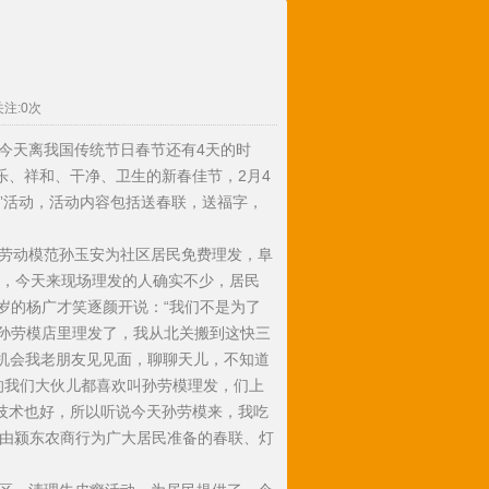
关注:
0
次
天离我国传统节日春节还有4天的时
乐、祥和、干净、卫生的新春佳节，2月4
亲”活动，活动内容包括送春联，送福字，
劳动模范孙玉安为社区居民免费理发，阜
发，今天来现场理发的人确实不少，居民
岁的杨广才笑逐颜开说：“我们不是为了
去孙劳模店里理发了，我从北关搬到这快三
有机会我老朋友见见面，聊聊天儿，不知道
的我们大伙儿都喜欢叫孙劳模理发，们上
技术也好，所以听说今天孙劳模来，我吃
上由颍东农商行为广大居民准备的春联、灯