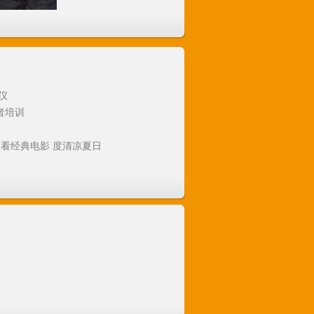
仪
者培训
福,看经典电影 度清凉夏日