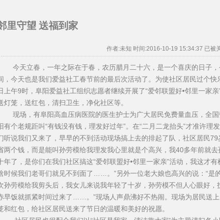
邻里守望 送福到家
作者:未知 时间:2016-10-19 15:34:37 已被
今天立春，一年之际在于春，农历腊月二十六，是一个喜庆的日子，今
间，今天也是我们爱益社工春节前的最后次活动了。为使社区居民过个快
日上午9时，阜阳爱益社工组织志愿者继续开展了“爱邻联盟好•邻里一家
送灯笼，送红包，清扫卫生，净化社区等。
现场，有阜阳高血压病医院的医生护士为广大居民免费量血压，全国
阳有个老规距叫“有钱没有钱，理发好过年”。在“二月二龙抬头”才准许理
们听说我们又来了，早早的不到活动现场搞上去的排起了队，社区居民79
省两个钱，而是能叫孙劳模给我理发我心里就是个高兴，我40多年前就
十年了，是你们在我们社区搞这“爱邻联盟好•邻里一家亲”活动，我这才
啥时候我们老哥们就见不到面了……。”另外一位老大娘也高兴的说：“是
次孙劳模给我剪头后，我女儿来说我年轻了十岁，孙劳模不但人心眼好，
赤早饭就抓紧时间过来了……。”现场人声鼎沸好不热闹。现场为居民送
笼和红包，给社区居民送来了节日的温暖和美好的祝愿。