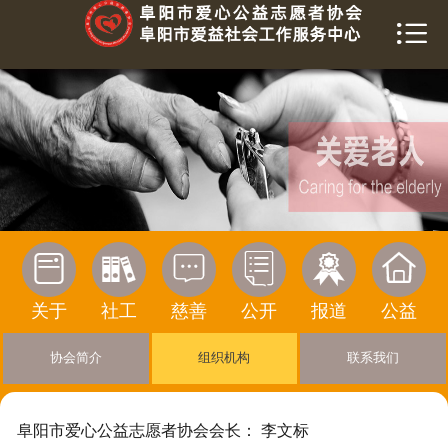


首页
关于我们
爱益社工
慈善榜
信息公开






活动报道
关于
社工
慈善
公开
报道
公益
公益传播
协会简介
组织机构
联系我们
寻求帮助
阜阳市爱心公益志愿者协会会长： 李文标