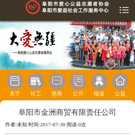


首页
关于我们
爱益社工
慈善榜
信息公开






活动报道
关于
社工
慈善
公开
报道
公益
公益传播
阜阳市金洲商贸有限责任公司
寻求帮助
作者:未知 时间:2017-07-30 阅读:
0
次