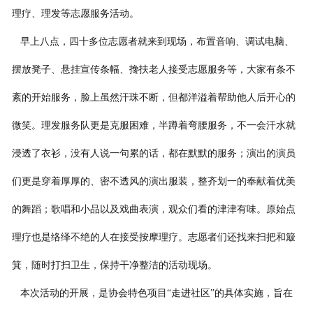
理疗、理发等志愿服务活动。
早上八点，四十多位志愿者就来到现场，布置音响、调试电脑、
摆放凳子、悬挂宣传条幅、搀扶老人接受志愿服务等，大家有条不
紊的开始服务，脸上虽然汗珠不断，但都洋溢着帮助他人后开心的
微笑。理发服务队更是克服困难，半蹲着弯腰服务，不一会汗水就
浸透了衣衫，没有人说一句累的话，都在默默的服务；演出的演员
们更是穿着厚厚的、密不透风的演出服装，整齐划一的奉献着优美
的舞蹈；歌唱和小品以及戏曲表演，观众们看的津津有味。原始点
理疗也是络绎不绝的人在接受按摩理疗。志愿者们还找来扫把和簸
箕，随时打扫卫生，保持干净整洁的活动现场。
本次活动的开展，是协会特色项目
“走进社区”的具体实施，旨在