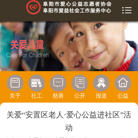


首页
关于我们
爱益社工
慈善榜
信息公开






活动报道
关于
社工
慈善
公开
报道
公益
公益传播
关爱“安置区老人·爱心公益进社区”活
寻求帮助
动