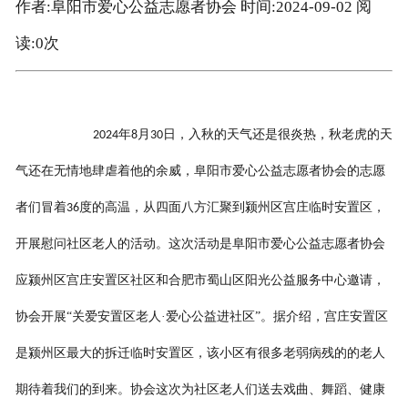
作者:阜阳市爱心公益志愿者协会 时间:2024-09-02 阅
读:
0
次
年
月
日，入秋的天气还是很炎热，秋老虎的天
2024
8
30
气还在无情地肆虐着他的余威，阜阳市爱心公益志愿者协会的志愿
者们冒着
度的高温，从四面八方汇聚到颍州区宫庄临时安置区，
36
开展慰问社区老人的活动。这次活动是
阜阳市爱心公益志愿者
协会
应颍州区宫庄安置区
社区
和合肥市蜀山区阳光公益服务中心邀请，
协会开展
“关爱安置区老人·爱心公益进社区”。
据介绍，
宫庄
安置区
是颍州区最大的拆迁临时安置区，该小区有很多老弱病残的的老人
期待着我们的到来。协会
这次
为社区老人们送去戏曲、舞蹈、健康