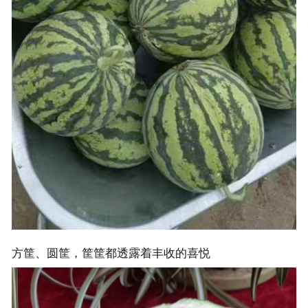
方筐、圆筐，筐筐都透露着丰收的喜悦