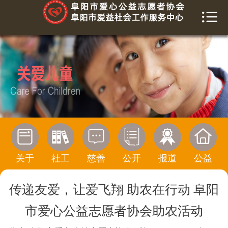


首页
关于我们
爱益社工
慈善榜
信息公开






活动报道
关于
社工
慈善
公开
报道
公益
公益传播
传递友爱，让爱飞翔 助农在行动 阜阳
寻求帮助
市爱心公益志愿者协会助农活动