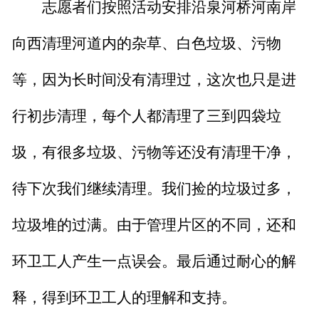
志愿者们按照
活动安排
沿
泉河桥河
南
岸
向
西
清理
河道内的杂草、白色垃圾、污物
等
，因为长时间没有清理过，这次也只是
进
行
初步
清理
，每个人都清理了三到四袋
垃
圾
，有很多
垃圾、污物
等还没有清理干净，
待下次我们继续清理。我们捡的
垃圾
过多，
垃圾
堆的过满。由于管理片区的不同，还和
环卫工人产生一点误会。最后通过耐心的解
释，得到环卫工人的理解和支持。