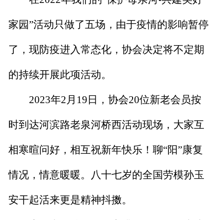
家园”活动
只做了五场，由于疫情的影响暂停
了
，
现防疫进入常态化，
协会
决定
将不定期
的
持续开展此项活动。
2023年2月19日
，协会
20位新老会员按
时到达
河滨路老泉河桥西
活动现场，大家互
相寒暄问好，相互祝新年快乐！聊
“阳”康复
情况，情意暖暖。八十七岁的全国劳模孙玉
安干起活来更是精神抖擞。