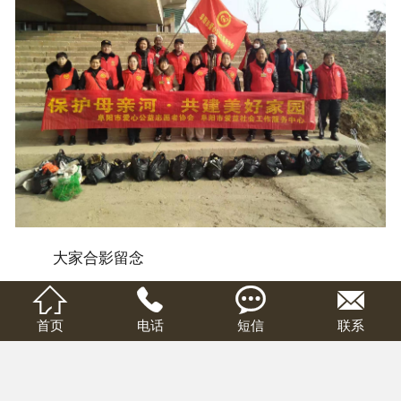
大家合影留念




首页
电话
短信
联系
上一条：爱心献社会，真情暖人心
下一条：保护母亲河•共建美好家园