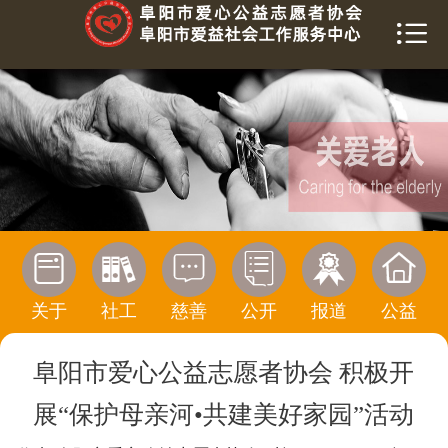


首页
关于我们
爱益社工
慈善榜
信息公开






活动报道
关于
社工
慈善
公开
报道
公益
公益传播
阜阳市爱心公益志愿者协会 积极开
寻求帮助
展“保护母亲河•共建美好家园”活动